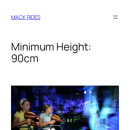
Zum
Inhalt
MACK RIDES
springen
Minimum Height:
90cm